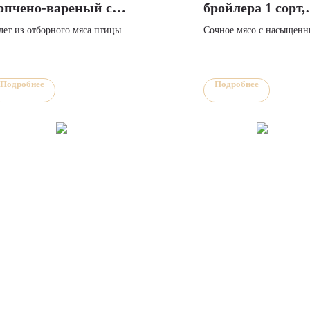
опчено-вареный с
бройлера 1 сорт,
ыром
охлажденная.
лет из отборного мяса птицы с
Сочное мясо с насыщен
петитной сырной начинкой.
вкусом! Идеально для гр
товый продукт, который станет
запекания и жарки.
рашением вашего стола.
Подробнее
Подробнее