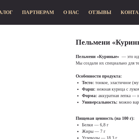
АЛОГ
ПАРТНЕРАМ
О НАС
ОТЗЫВЫ
КОНТ
Пельмени «Курин
Пельмени «Куриные»
— это ид
Мы создали их специально для те
Особенности продукта:
Тесто:
тонкое, эластичное (му
Фарш:
нежная курица с луко
Форма:
аккуратная лепка — н
Универсальность:
можно вари
Пищевая ценность (на 100 г):
Белки — 6,8 г
Жиры — 7 г
Углеводы — 18,3 г