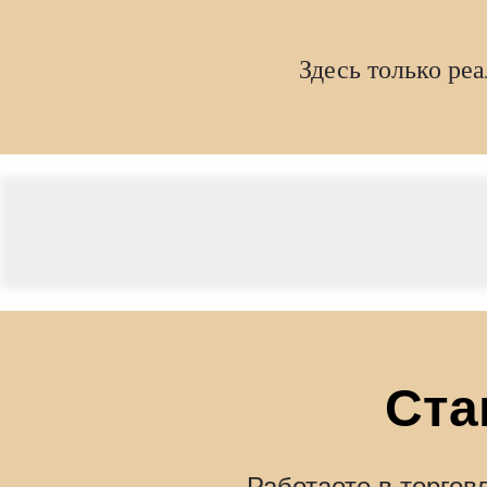
Здесь только ре
Ста
Работаете в торго