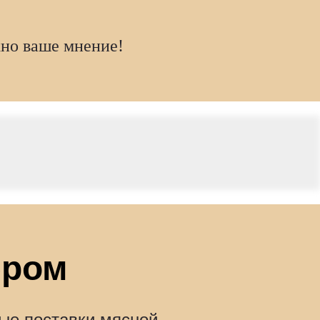
жно ваше мнение!
ёром
ые поставки мясной