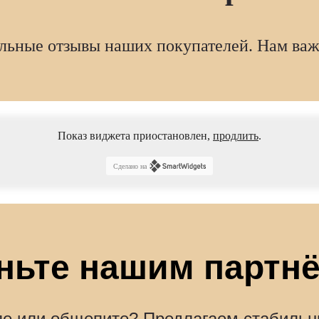
альные отзывы наших покупателей. Нам ва
Показ виджета приостановлен,
продлить
.
Сделано на
ньте нашим партн
вле или общепите? Предлагаем стабильн