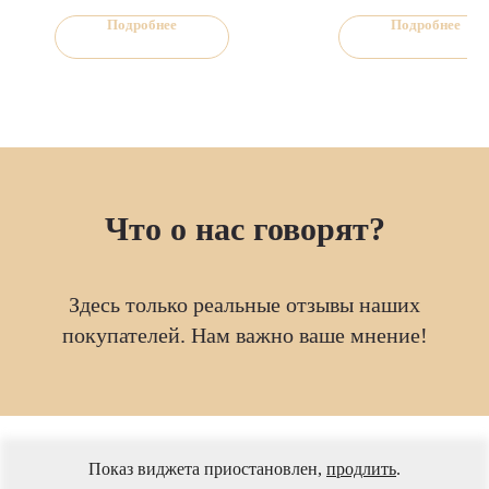
высшей категории
Полукопчёный сервелат с
с аппетитными кусочками сыра
нежной текстурой и
Подробнее
Подробнее
внутри. Идеальный вариант для
сбалансированным вкусом.
сытного завтрака или быстрого
ужина.
Что о нас говорят?
Здесь только реальные отзывы наших
покупателей. Нам важно ваше мнение!
Показ виджета приостановлен,
продлить
.