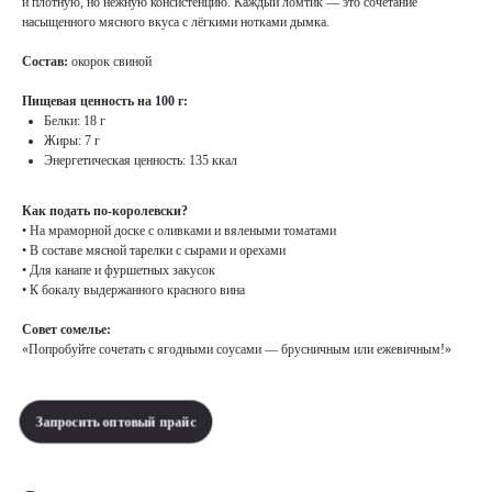
и плотную, но нежную консистенцию. Каждый ломтик — это сочетание
насыщенного мясного вкуса с лёгкими нотками дымка.
Состав:
окорок свиной
Пищевая ценность на 100 г:
Белки: 18 г
Жиры: 7 г
Энергетическая ценность: 135 ккал
Как подать по-королевски?
• На мраморной доске с оливками и вялеными томатами
• В составе мясной тарелки с сырами и орехами
• Для канапе и фуршетных закусок
• К бокалу выдержанного красного вина
Совет сомелье:
«Попробуйте сочетать с ягодными соусами — брусничным или ежевичным!»
Запросить оптовый прайс