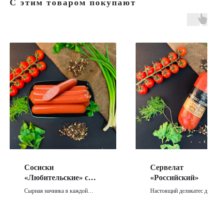
С этим товаром покупают
Сосиски
Сервелат
«Любительские» с
«Российский»
сыром
Сырная начинка в каждой
Настоящий деликатес для
сосиске — вкусно и сытно!
ценителей качественных
Сочные мясные сосиски
мясных продуктов.